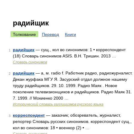
радийщик
Толкование
Перевод
Книги
радийщик
— сущ., кол во синонимов: 1 • корреспондент
1
(18) Словарь синонимов ASIS. В.Н. Тришин. 2013 …
Словарь синонимов
радийщик
— а, м. radio f. Работник радио, радиожурналист.
2
Декан журфака МГУ Я. Засурский отдал должное нашему
труду радийщиков. 29. 10. 1999. Радио Маяк . Новое
поколение телевизионщиков и радийщиков. Радио Маяк 31.
7. 1999. // Мокиенко 2000 …
Исторический словарь галлицизмов русского языка
корреспондент
— заказчик; обозреватель, журналист,
3
репортер Словарь русских синонимов. корреспондент сущ.,
кол во синонимов: 18 • военкор (2) • …